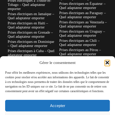
Prises électriques à Trinité-et-
Prises électriques en Équateur –
Tobago – Quel adaptateur
Quel adaptateur emporter
emporter
Prises électriques au Paraguay –
Prises électriques en Jamaïque –
Quel adaptateur emporter
Quel adaptateur emporter
Prises électriques au Venezuela –
Prises électriques en Haïti –
Quel adaptateur emporter
Quel adaptateur emporter
Prises électriques en Uruguay –
Prises électriques en Grenade –
Quel adaptateur emporter
Quel adaptateur emporter
Prises électriques au Chili –
Prises électriques en Dominique
Quel adaptateur emporter
– Quel adaptateur emporter
Prises électriques au Pérou –
Prises électriques à Cuba – Quel
Quel adaptateur emporter
adaptateur emporter
Prises électriques en Colombie –
Prises électriques à la Barbade –
Gérer le consentement
Quel adaptateur emporter
Quel adaptateur emporter
Prises électriques en Thaïlande –
Prises électriques aux Bahamas –
Quel adaptateur emporter
Pour offrir les meilleures expériences, nous utilisons des technologies telles que les
Quel adaptateur emporter
cookies pour stocker et/ou accéder aux informations des appareils. Le fait de consentir
Prises électriques au Maroc –
Prises électriques à Antigua-et-
Quel adaptateur emporter
à ces technologies nous permettra de traiter des données telles que le comportement de
Barbuda – Quel adaptateur
navigation ou les ID uniques sur ce site. Le fait de ne pas consentir ou de retirer son
emporter
Prises électriques au Japon –
Quel adaptateur emporter
consentement peut avoir un effet négatif sur certaines caractéristiques et fonctions.
Prises électriques en Tunisie –
Quel adaptateur emporter
Prises électriques au États-Unis:
Quel adaptateur emporter
Prises électriques au Guatemala
Accepter
– Quel adaptateur emporter
Prises électriques au Mexique :
tout savoir avant de partir