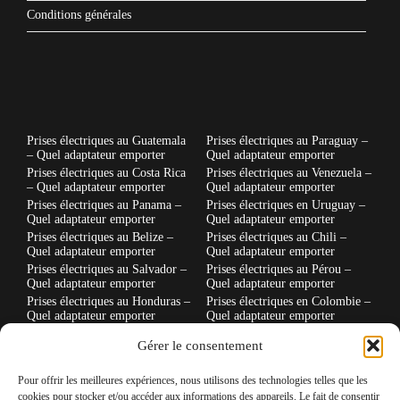
Conditions générales
Prises électriques au Guatemala
Prises électriques au Paraguay –
– Quel adaptateur emporter
Quel adaptateur emporter
Prises électriques au Costa Rica
Prises électriques au Venezuela –
– Quel adaptateur emporter
Quel adaptateur emporter
Prises électriques au Panama –
Prises électriques en Uruguay –
Quel adaptateur emporter
Quel adaptateur emporter
Prises électriques au Belize –
Prises électriques au Chili –
Quel adaptateur emporter
Quel adaptateur emporter
Prises électriques au Salvador –
Prises électriques au Pérou –
Quel adaptateur emporter
Quel adaptateur emporter
Prises électriques au Honduras –
Prises électriques en Colombie –
Quel adaptateur emporter
Quel adaptateur emporter
Prises électriques au Nicaragua –
Prises électriques en Thaïlande –
Gérer le consentement
Quel adaptateur emporter
Quel adaptateur emporter
Prises électriques au Canada –
Prises électriques au Maroc –
Quel adaptateur emporter
Quel adaptateur emporter
Pour offrir les meilleures expériences, nous utilisons des technologies telles que les
cookies pour stocker et/ou accéder aux informations des appareils. Le fait de consentir
Prises électriques en Argentine –
Prises électriques au Japon –