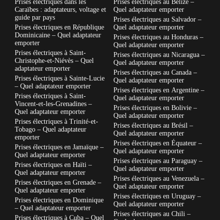
Prises électriques dans les
Prises électriques au Belize –
Caraïbes : adaptateurs, voltage et
Quel adaptateur emporter
guide par pays
Prises électriques au Salvador –
Prises électriques en République
Quel adaptateur emporter
Dominicaine – Quel adaptateur
Prises électriques au Honduras –
emporter
Quel adaptateur emporter
Prises électriques à Saint-
Prises électriques au Nicaragua –
Christophe-et-Niévès – Quel
Quel adaptateur emporter
adaptateur emporter
Prises électriques au Canada –
Prises électriques à Sainte-Lucie
Quel adaptateur emporter
– Quel adaptateur emporter
Prises électriques en Argentine –
Prises électriques à Saint-
Quel adaptateur emporter
Vincent-et-les-Grenadines –
Prises électriques en Bolivie –
Quel adaptateur emporter
Quel adaptateur emporter
Prises électriques à Trinité-et-
Prises électriques au Brésil –
Tobago – Quel adaptateur
Quel adaptateur emporter
emporter
Prises électriques en Équateur –
Prises électriques en Jamaïque –
Quel adaptateur emporter
Quel adaptateur emporter
Prises électriques au Paraguay –
Prises électriques en Haïti –
Quel adaptateur emporter
Quel adaptateur emporter
Prises électriques au Venezuela –
Prises électriques en Grenade –
Quel adaptateur emporter
Quel adaptateur emporter
Prises électriques en Uruguay –
Prises électriques en Dominique
Quel adaptateur emporter
– Quel adaptateur emporter
Prises électriques au Chili –
Prises électriques à Cuba – Quel