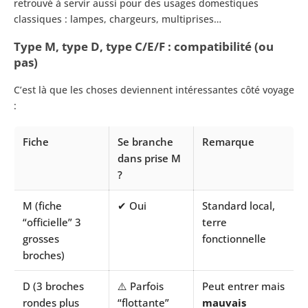
retrouvé à servir aussi pour des usages domestiques
classiques : lampes, chargeurs, multiprises…
Type M, type D, type C/E/F : compatibilité (ou
pas)
C’est là que les choses deviennent intéressantes côté voyage
:
Fiche
Se branche
Remarque
dans prise M
?
M (fiche
✔ Oui
Standard local,
“officielle” 3
terre
grosses
fonctionnelle
broches)
D (3 broches
⚠️ Parfois
Peut entrer mais
rondes plus
“flottante”
mauvais