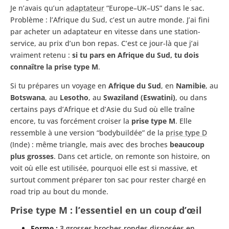
Je n’avais qu’un
adaptateur
“Europe–UK–US” dans le sac.
Problème : l’Afrique du Sud, c’est un autre monde. J’ai fini
par acheter un adaptateur en vitesse dans une station-
service, au prix d’un bon repas. C’est ce jour-là que j’ai
vraiment retenu :
si tu pars en Afrique du Sud, tu dois
connaître la prise type M
.
Si tu prépares un voyage en
Afrique du Sud
, en
Namibie
, au
Botswana
, au
Lesotho
, au
Swaziland (Eswatini)
, ou dans
certains pays d’Afrique et d’Asie du Sud où elle traîne
encore, tu vas forcément croiser la
prise type M
. Elle
ressemble à une version “bodybuildée” de la
prise type D
(Inde) : même triangle, mais avec des broches
beaucoup
plus grosses
. Dans cet article, on remonte son histoire, on
voit où elle est utilisée, pourquoi elle est si massive, et
surtout comment préparer ton sac pour rester chargé en
road trip au bout du monde.
Prise type M : l’essentiel en un coup d’œil
Forme :
3 grosses broches rondes disposées en